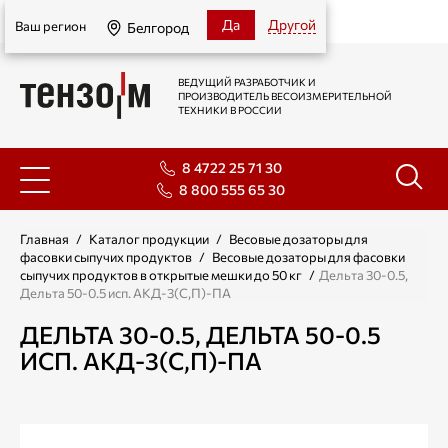
Белгород
Да
Другой
Ваш регион
Белгород
ВЕДУЩИЙ РАЗРАБОТЧИК И
ПРОИЗВОДИТЕЛЬ ВЕСОИЗМЕРИТЕЛЬНОЙ
ТЕХНИКИ В РОССИИ
8 4722 25 71 30
8 800 555 65 30
Главная
/
Каталог продукции
/
Весовые дозаторы для
фасовки сыпучих продуктов
/
Весовые дозаторы для фасовки
сыпучих продуктов в открытые мешки до 50 кг
/
Дельта 30-0.5,
Дельта 50-0.5 исп. АКД-3(C,П)-ПА
ДЕЛЬТА 30-0.5, ДЕЛЬТА 50-0.5
ИСП. АКД-3(C,П)-ПА