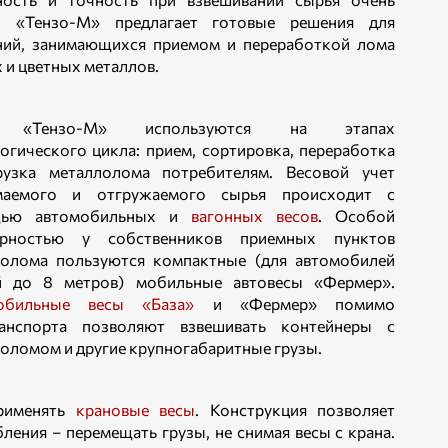
. «Тензо-М» предлагает готовые решения для
ний, занимающихся приемом и переработкой лома
 и цветных металлов.
 «Тензо-М» используются на этапах
огического цикла: прием, сортировка, переработка
рузка металлолома потребителям. Весовой учет
маемого и отгружаемого сырья происходит с
ью автомобильных и
вагонных весов
. Особой
ярностью у собственников приемных пунктов
лолома пользуются компактные (для автомобилей
й до 8 метров) мобильные автовесы «Фермер».
обильные весы «База»
и «Фермер» помимо
ранспорта позволяют взвешивать контейнеры с
оломом и другие крупногабаритные грузы.
применять
крановые весы
. Конструкция позволяет
ления – перемещать грузы, не снимая весы с крана.