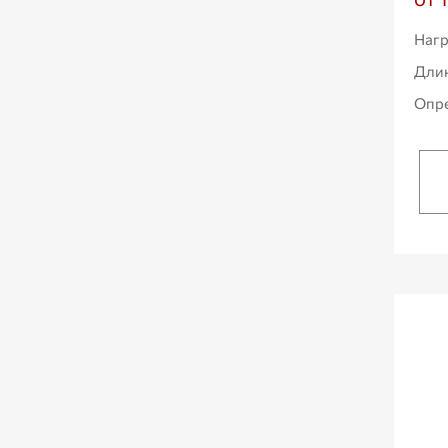
Нагр
Дли
Опре