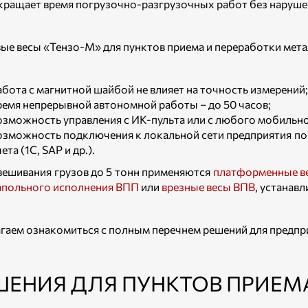
кращает время погрузочно-разгрузочных работ без нарушен
ые весы «Тензо-М» для пунктов приема и переработки ме
абота с магнитной шайбой не влияет на точность измерений;
ремя непрерывной автономной работы – до 50 часов;
озможность управления с ИК-пульта или с любого мобильно
озможность подключения к локальной сети предприятия по 
ета (1С, SAP и др.).
вешивания грузов до 5 тонн применяются
платформенные в
апольного исполнения ВПП
или
врезные весы ВПВ
, устанав
гаем ознакомиться с полным перечнем решений для предпр
ШЕНИЯ ДЛЯ ПУНКТОВ ПРИЕМ