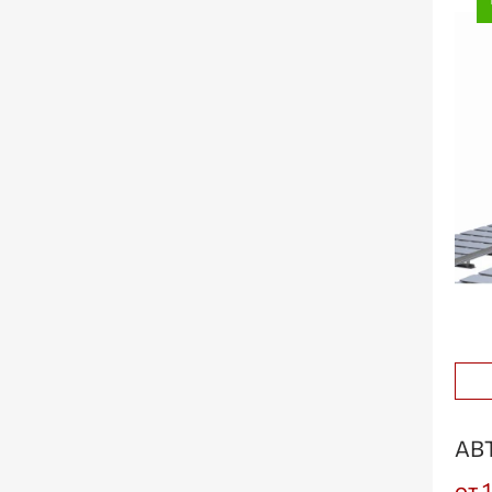
АВ
от 