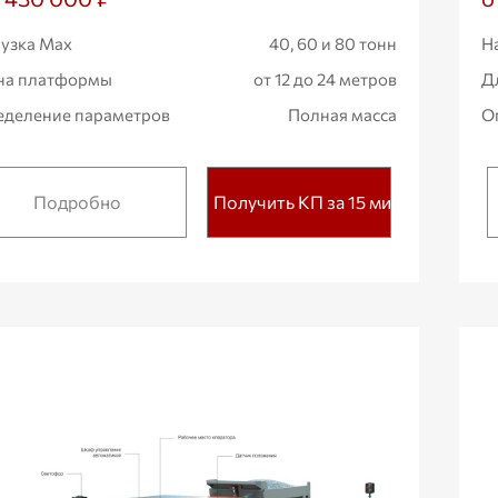
узка Max
40, 60 и 80 тонн
Н
на платформы
от 12 до 24 метров
Д
деление параметров
Полная масса
О
Подробно
Получить КП за 15 мин.