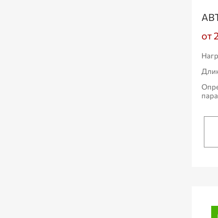
АВ
от 
Нагр
Дли
Опр
пар