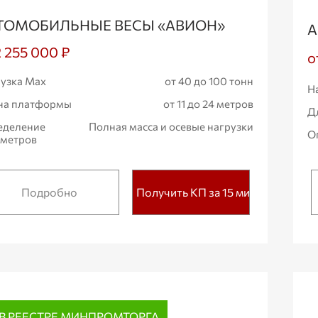
ТОМОБИЛЬНЫЕ ВЕСЫ «АВИОН»
А
2 255 000 ₽
о
узка Max
от 40 до 100 тонн
Н
на платформы
от 11 до 24 метров
Д
еделение
Полная масса и осевые нагрузки
О
аметров
Подробно
Получить КП за 15 мин.
В РЕЕСТРЕ МИНПРОМТОРГА