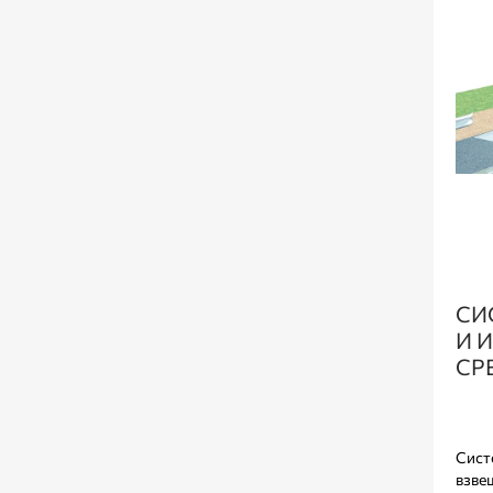
СИ
И 
СР
Сист
взве