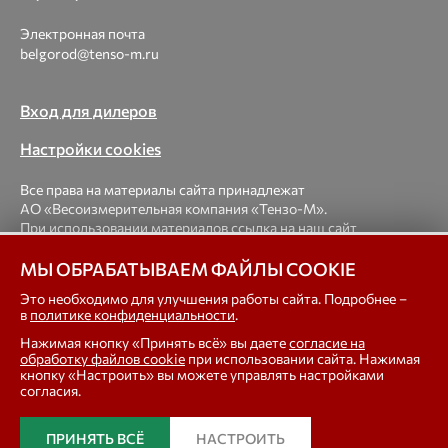
Электронная почта
belgorod@tenso-m.ru
Вход для дилеров
Настройки cookies
Все права на материалы сайта принадлежат
АО «Весоизмерительная компания «Тензо-М».
При использовании материалов ссылка на наш сайт
обязательна.
МЫ ОБРАБАТЫВАЕМ ФАЙЛЫ COOKIE
© 1998-2026 Весоизмерительная компания «Тензо-М» —
Это необходимо для улучшения работы сайта. Подробнее –
в
политике конфиденциальности
.
платформенные, крановые, вагонные, бункерные,
автомобильные весы, весовые дозаторы для фасовки,
Нажимая кнопку «Принять всё» вы даете
согласие на
тензодатчики
обработку файлов cookie
при использовании сайта. Нажимая
кнопку «Настроить» вы можете управлять настройками
согласия.
In english
ПРИНЯТЬ ВСЁ
НАСТРОИТЬ