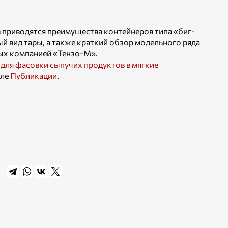
в приводятся преимущества контейнеров типа «биг-
ый вид тары, а также краткий обзор модельного ряда
ых компанией «Тензо-М».
для фасовки сыпучих продуктов в мягкие
еле
Публикации
.