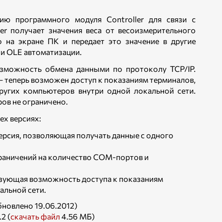
ию программного модуля Controller для связи с
er получает значения веса от весоизмерительного
о на экране ПК и передает это значение в другие
и OLE автоматизации.
озможность обмена данными по протоколу TCP/IP.
 теперь возможен доступ к показаниям терминалов,
ругих компьютеров внутри одной локальной сети.
ов не ограничено.
рех версиях:
 версия, позволяющая получать данные с одного
ограничений на количество COM-портов и
ализующая возможность доступа к показаниям
альной сети.
новлено 19.06.2012)
2 (
скачать файл
4.56 МБ)