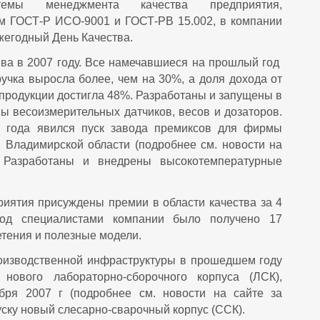
темы менеджмента качества предприятия,
м ГОСТ-Р ИСО-9001 и ГОСТ-РВ 15.002, в компании
жегодный
День Качества
.
ва в 2007 году. Все намечавшиеся на прошлый год
ручка выросла более, чем на 30%, а доля дохода от
 продукции достигла 48%. Разработаны и запущены в
ы весоизмерительных датчиков, весов и дозаторов.
 года явился пуск завода премиксов для фирмы
 Владимирской области
(подробнее см. новости на
Разработаны и внедрены высокотемпературные
иятия присуждены премии в области качества за
4
год специалистами компании было получено
17
тения и полезные модели.
оизводственной инфраструктуры в прошедшем году
нового лабораторно-сборочного корпуса (ЛСК),
ября 2007 г (подробнее см. новости на сайте за
пуску новый слесарно-сварочный корпус (ССК).