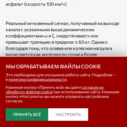
асфальт (скорость 100 км/ч)
Реальный мгновенный сигнал, получаемый на выходе
канала с указанными выше динамическим
коэффициентами ω и ζ, «недотягивает» или
превышает трапецию в пределах ± 60 кг. Однако
благодаря тому, что осевая или колесная нагрузка
вычисляется как интеграл по сотне и более
мгновенных замеров (1), в рассматриваемом случае
МЫ ОБРАБАТЫВАЕМ ФАЙЛЫ COOKIE
предельная динамическая составляющая
погрешности не превышает 0,1 %! Что касается
Это необходимо для улучшения работы сайта. Подробнее –
динамической погрешности измерения при реальных
в
политике конфиденциальности
.
профилях эпюр сил давления [8], то ее величина
Нажимая кнопку «Принять всё» вы даете
согласие на
уменьшается на порядок (рис. 8)!
обработку файлов cookie
при использовании сайта. Нажимая
кнопку «Настроить» вы можете управлять настройками
согласия.
ПРИНЯТЬ ВСЁ
НАСТРОИТЬ