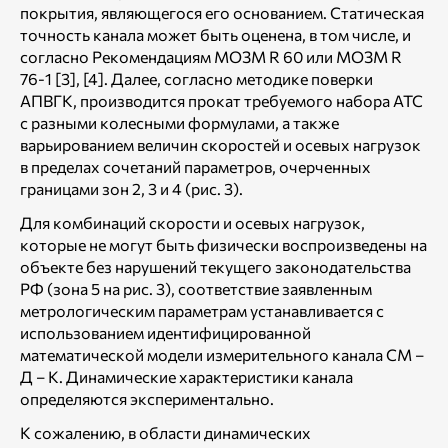
покрытия, являющегося его основанием. Статическая
точность канала может быть оценена, в том числе, и
согласно Рекомендациям МОЗМ R 60 или МОЗМ R
76-1 [3], [4]. Далее, согласно методике поверки
АПВГК, производится прокат требуемого набора АТС
с разными колесными формулами, а также
варьированием величин скоростей и осевых нагрузок
в пределах сочетаний параметров, очерченных
границами зон 2, 3 и 4 (рис. 3).
Для комбинаций скорости и осевых нагрузок,
которые не могут быть физически воспроизведены на
объекте без нарушений текущего законодательства
РФ (зона 5 на рис. 3), соответствие заявленным
метрологическим параметрам устанавливается с
использованием идентифицированной
математической модели измерительного канала СМ –
Д – К. Динамические характеристики канала
определяются экспериментально.
К сожалению, в области динамических