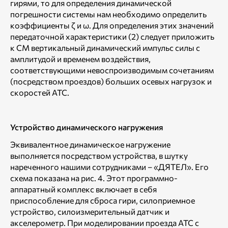
гирями, то для определения динамической
погрешности системы нам необходимо определить
коэффициенты ζ и ω. Для определения этих значений
передаточной характеристики (2) следует приложить
к СМ вертикальный динамический импульс силы с
амплитудой и временем воздействия,
соответствующими невоспроизводимым сочетаниям
(посредством проездов) больших осевых нагрузок и
скоростей АТС.
Устройство динамического нагружения
Эквивалентное динамическое нагружение
выполняется посредством устройства, в шутку
нареченного нашими сотрудниками – «ДЯТЕЛ». Его
схема показана на рис. 4. Этот программно-
аппаратный комплекс включает в себя
приспособление для сброса гири, силоприемное
устройство, силоизмерительный датчик и
акселерометр. При моделировании проезда АТС с