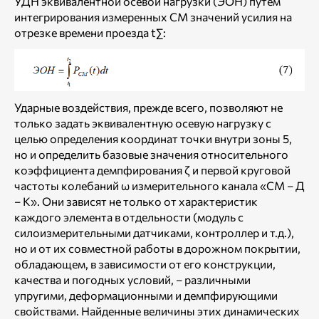
УДН эквивалентной осевой нагрузки (ЭОН) путем
интегрирования измеренных СМ значений усилия на
отрезке времени проезда t∑:
Ударные воздействия, прежде всего, позволяют не
только задать эквивалентную осевую нагрузку с
целью определения координат точки внутри зоны 5,
но и определить базовые значения относительного
коэффициента демпфирования ζ и первой круговой
частоты колебаний ω измерительного канала «СМ – Д
– К». Они зависят не только от характеристик
каждого элемента в отдельности (модуль с
силоизмерительными датчиками, контроллер и т.д.),
но и от их совместной работы в дорожном покрытии,
обладающем, в зависимости от его конструкции,
качества и погодных условий, – различными
упругими, деформационными и демпфирующими
свойствами. Найденные величины этих динамических