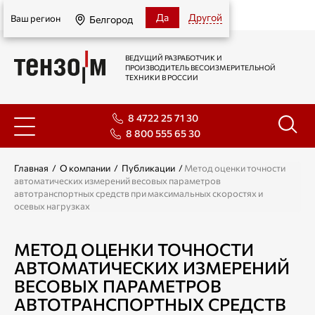
Белгород
Да
Другой
Ваш регион
Белгород
ВЕДУЩИЙ РАЗРАБОТЧИК И
ПРОИЗВОДИТЕЛЬ ВЕСОИЗМЕРИТЕЛЬНОЙ
ТЕХНИКИ В РОССИИ
8 4722 25 71 30
8 800 555 65 30
Главная
/
О компании
/
Публикации
/
Метод оценки точности
автоматических измерений весовых параметров
автотранспортных средств при максимальных скоростях и
осевых нагрузках
МЕТОД ОЦЕНКИ ТОЧНОСТИ
АВТОМАТИЧЕСКИХ ИЗМЕРЕНИЙ
ВЕСОВЫХ ПАРАМЕТРОВ
АВТОТРАНСПОРТНЫХ СРЕДСТВ