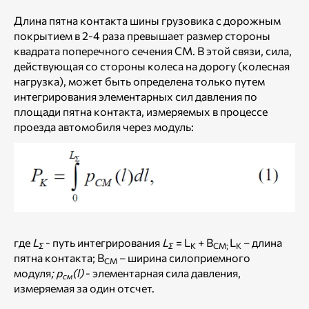
Длина пятна контакта шины грузовика с дорожным
покрытием в 2-4 раза превышает размер стороны
квадрата поперечного сечения СМ. В этой связи, сила,
действующая со стороны колеса на дорогу (колесная
нагрузка), может быть определена только путем
интегрирования элементарных сил давления по
площади пятна контакта, измеряемых в процессе
проезда автомобиля через модуль:
где
L
- путь интегрирования
L
= L
+ B
L
– длина
Ʃ
Ʃ
K
CM
;
K
пятна контакта; B
– ширина силоприемного
CM
модуля
;
p
(
l
)
- элементарная сила давления,
см
измеряемая за один отсчет.