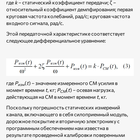
где
k
– статический коэффициент передачи; ζ –
относительный коэффициент демпфирования; первая
круговая частота колебаний, рад/с; круговая частота
входного сигнала, рад/с.
Этой передаточной характеристике соответствует
следующее дифференциальное уравнение:
где
P
(
t
) – значение измеренного СМ усилия в
изм
момент времени
t
, кг;
P
(
t
) – осевая нагрузка,
СМ
действующая на СМ в момент времени
t
, кг.
Поскольку погрешность статических измерений
канала, включающего в себя силоприемный модуль,
дорожное покрытие и вторичную электронику с
программным обеспечением нам известна в
результате проведенной калибровки поверенными