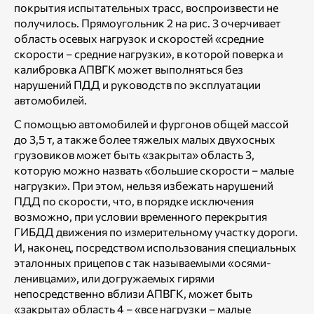
покрытия испытательных трасс, воспроизвести не
получилось. Прямоугольник 2 на рис. 3 очерчивает
область осевых нагрузок и скоростей «средние
скорости – средние нагрузки», в которой поверка и
калибровка АПВГК может выполняться без
нарушений ПДД и руководств по эксплуатации
автомобилей.
С помощью автомобилей и фургонов общей массой
до 3,5 т, а также более тяжелых малых двухосных
грузовиков может быть «закрыта» область 3,
которую можно назвать «большие скорости – малые
нагрузки». При этом, нельзя избежать нарушений
ПДД по скорости, что, в порядке исключения
возможно, при условии временного перекрытия
ГИБДД движения по измерительному участку дороги.
И, наконец, посредством использования специальных
эталонных прицепов с так называемыми «осями-
ленивцами», или догружаемых гирями
непосредственно вблизи АПВГК, может быть
«закрыта» область 4 – «все нагрузки – малые