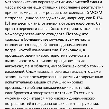
метрологических характеристик измерителей силы и
массы пока нет еще, ставших в последние десятилетия
привычными для нас – россиян, рекомендаций МОЗМ
с «просвещенного запада» таких, например, как R 134
[5] или десяток аналогичных, которые надо было бы
просто перевести с английского и принять в качестве
межгосударственного стандарта. Потому, что
«запад», в большинстве случаев, и сам не часто
сталкивается с задачей оценки динамических
погрешностей измерения сил. В основном, в
процессах оценки характеристик прочности и
выносливости материалов при циклических
нагрузках, т.е. в области, не требующей особо точных
измерений. Сложившаяся практика такова, что даже
эталонные силоизмерительные датчики современных
испытательных машин от лучших мировых
производителей для динамических испытаний,
калибруются и поверяются в статике. То есть, по
умолчанию считается, что никаких динамических
погрешностей в тех диапазонах частот нагружения,
при которых проводятся испытания материалов и