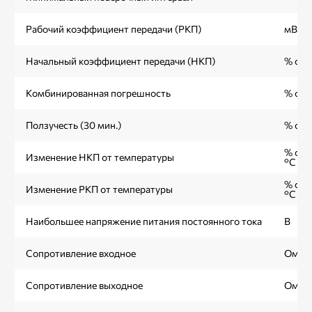
Рабочий коэффициент передачи (РКП)
мВ/В
Начальный коэффициент передачи (НКП)
% от 
Комбинированная погрешность
% от 
Ползучесть (30 мин.)
% от 
% от 
Изменение НКП от температуры
°С
% от 
Изменение РКП от температуры
°С
Наибольшее напряжение питания постоянного тока
В
Сопротивление входное
Ом
Сопротивление выходное
Ом