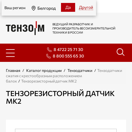
Белгород
Да
Другой
Ваш регион
Белгород
ВЕДУЩИЙ РАЗРАБОТЧИК И
ПРОИЗВОДИТЕЛЬ ВЕСОИЗМЕРИТЕЛЬНОЙ
ТЕХНИКИ В РОССИИ
8 4722 25 71 30
8 800 555 65 30
Главная
/
Каталог продукции
/
Тензодатчики
/
Тензодатчики
сжатия с крестообразным расположением
балок
/
Тензорезисторный датчик МК2
ТЕНЗОРЕЗИСТОРНЫЙ ДАТЧИК
МК2