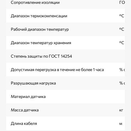
Сопротивление изоляции
ГОм
Диапазон термокомпенсации
°С
Рабочий диапазон температур
°С
Диапазон температур хранения
°С
Степень защиты по ГОСТ 14254
Допустимая перегрузка в течение не более 1 часа
% от
Разрушающая нагрузка
% от
Материал датчика
Масса датчика
кг
Длина кабеля
м