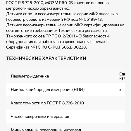
ГОСТ Р 8.726-2010, МОЗМ Р60 (В качестве основных
метрологических характеристик).
Датчики сило- и весоизмерительные серии МК2 внесены в
Госреестр средств измерений РФ под № 55199-13.
Датчики весоизмерительные серии МК2 сертифицированы на
соответствие требованиям Технического регламента
Таможенного союза TP ТС 012/2011 «О безопасности
оборудования для работы во взрывоопасных средах».
Сертификат №ТС RU C-RU.ГБ05.В.00238.
ТЕХНИЧЕСКИЕ ХАРАКТЕРИСТИКИ
Един
Параметры датчика
измер
Наибольший предел измерения (НПИ)
кг
Класс точности по ГОСТ Р 8.726-2010
Число поверочных интервалов
Минимальный поверочный интервал