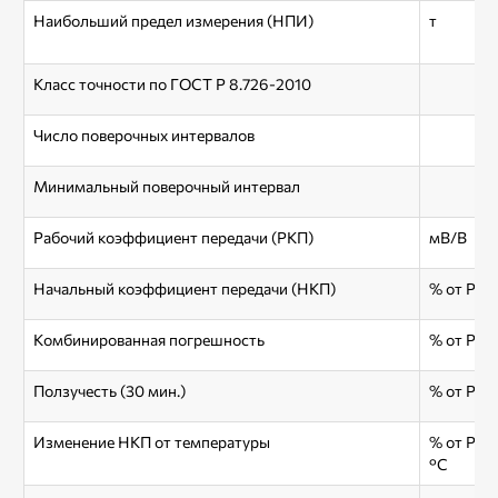
Наибольший предел измерения (НПИ)
т
Класс точности по ГОСТ Р 8.726-2010
Число поверочных интервалов
Минимальный поверочный интервал
Рабочий коэффициент передачи (РКП)
мВ/В
Начальный коэффициент передачи (НКП)
% от РКП
Комбинированная погрешность
% от РКП
Ползучесть (30 мин.)
% от РКП
Изменение НКП от температуры
% от РКП
°С