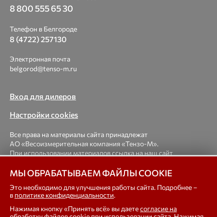
8 800 555 65 30
Телефон в Белгороде
8 (4722) 257130
Электронная почта
belgorod@tenso-m.ru
Вход для дилеров
Настройки cookies
Все права на материалы сайта принадлежат
АО «Весоизмерительная компания «Тензо-М».
При использовании материалов ссылка на наш сайт
обязательна.
МЫ ОБРАБАТЫВАЕМ ФАЙЛЫ COOKIE
© 1998-2026 Весоизмерительная компания «Тензо-М» —
Это необходимо для улучшения работы сайта. Подробнее –
в
политике конфиденциальности
.
платформенные, крановые, вагонные, бункерные,
автомобильные весы, весовые дозаторы для фасовки,
Нажимая кнопку «Принять всё» вы даете
согласие на
тензодатчики
обработку файлов cookie
при использовании сайта. Нажимая